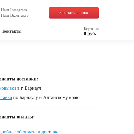
Наш Instagram
Заказать звонок
Наш Вконтакте
Корзина
Контакты
0
руб.
рианты доставки:
мовывоз
в г. Барнаул
ставка
по Барнаулу и Алтайскому краю
рианты оплаты:
робнее об оплате и доставке