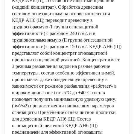
КЕДР-АН6 (Щ) - состав огнезащитный щелочной
(жидкий концентрат). Обработка древесины
составом огнезащитным на основе концентрата
КЕДР-АН6 (Щ) переводит древесину в
трудносгораемую (I группа огнезащитной
эффективности) с расходом 240 г/м2, и в
трудновоспламеняемую (II группа огнезащитной
эффективности) с расходом 150 г/м2. КЕДР-АН6 (Щ)
представляет собой концентрат огнезащитной
пропитки со щелочной реакцией. Концентрат имеет
3 режима разбавления водой на разные рабочие
температуры. состав особенно эффективен зимой,
пропитывает даже обледеневшую древесину в
зависимости от режимов разбавления «работает» в
широком диапазоне t от -5°С до +40°С состав
позволяет получить минимальную удельную цену,
(руб/м2) при достижении наивысших параметров
огнезащиты Применение огнезащитной пропитки
для древесины КЕДР АН6 (Щ) Состав
огнезащитный щелочной КЕДР-АН6 (Щ)
предназначен для эффективной огнезащиты