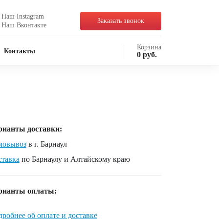
Наш Instagram
Заказать звонок
Наш Вконтакте
Корзина
Контакты
0
руб.
рианты доставки:
мовывоз
в г. Барнаул
ставка
по Барнаулу и Алтайскому краю
рианты оплаты:
робнее об оплате и доставке